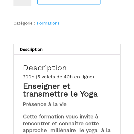
Enseigner
et
transmettre
Catégorie :
Formations
des
pratiques
yogiques
(volet
Description
1
à
Description
5
de
300h (5 volets de 40h en ligne)
la
Enseigner et
formation
transmettre le Yoga
300h)
Présence à la vie
Cette formation vous invite à
rencontrer et connaître cette
approche millénaire le yoga à la