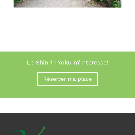
Le Shinrin Yoku m’intéresse!
Réserver ma place